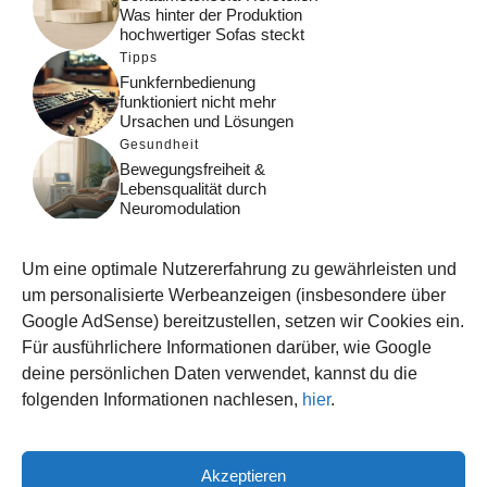
Was hinter der Produktion
hochwertiger Sofas steckt
Tipps
Funkfernbedienung
funktioniert nicht mehr
Ursachen und Lösungen
Gesundheit
Bewegungsfreiheit &
Lebensqualität durch
Neuromodulation
Tipps
Gemüse im eigenen Garten
Um eine optimale Nutzererfahrung zu gewährleisten und
richtig planen
um personalisierte Werbeanzeigen (insbesondere über
Wohnen
Google AdSense) bereitzustellen, setzen wir Cookies ein.
Wohntrends für moderne
Für ausführlichere Informationen darüber, wie Google
Häuser: Stilvoll und
deine persönlichen Daten verwendet, kannst du die
zeitgemäß
folgenden Informationen nachlesen,
hier
.
Akzeptieren
© 2026 WISSEN123.DE