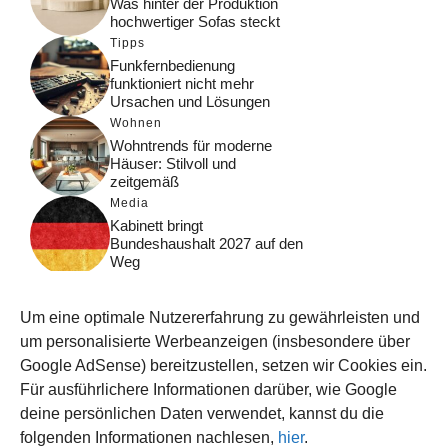
Was hinter der Produktion
hochwertiger Sofas steckt
Tipps
Funkfernbedienung
funktioniert nicht mehr
Ursachen und Lösungen
Wohnen
Wohntrends für moderne
Häuser: Stilvoll und
zeitgemäß
Media
Kabinett bringt
Bundeshaushalt 2027 auf den
Weg
Digital
Was macht Google Search?
Um eine optimale Nutzererfahrung zu gewährleisten und
Funktionsweise, Prozesse
und Rankinglogik
um personalisierte Werbeanzeigen (insbesondere über
Google AdSense) bereitzustellen, setzen wir Cookies ein.
Computer
Für ausführlichere Informationen darüber, wie Google
Wieso habe ich im moment
kein Internet?
deine persönlichen Daten verwendet, kannst du die
folgenden Informationen nachlesen,
hier
.