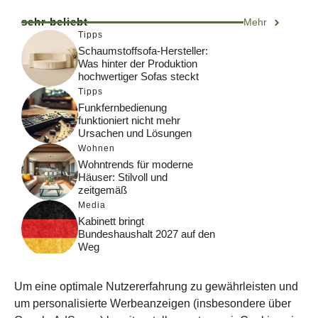
sehr beliebt
Mehr
Tipps
Schaumstoffsofa-Hersteller:
Was hinter der Produktion
hochwertiger Sofas steckt
Tipps
Funkfernbedienung
funktioniert nicht mehr
Ursachen und Lösungen
Wohnen
Wohntrends für moderne
Häuser: Stilvoll und
zeitgemäß
Media
Kabinett bringt
Bundeshaushalt 2027 auf den
Weg
Digital
Was macht Google Search?
Um eine optimale Nutzererfahrung zu gewährleisten und
Funktionsweise, Prozesse
und Rankinglogik
um personalisierte Werbeanzeigen (insbesondere über